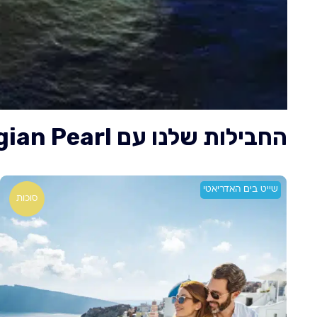
החבילות שלנו עם Norwegian Pearl – נורוויג’ן פרל
שייט בים האדריאטי
סוכות