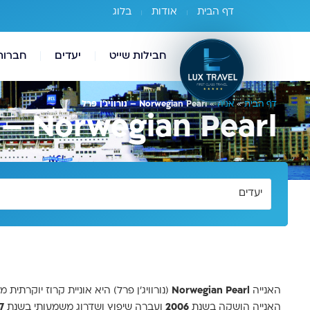
דף הבית
אודות
בלוג
חבילות שייט
יעדים
חברות
דף הבית
»
אניה
»
Norwegian Pearl – נורוויג’ן פרל
Norwegian Pearl – נורוויג’ן פרל
יעדים
האנייה
Norwegian Pearl
(נורוויג’ן פרל) היא אוניית קרוז יוקרתית
האנייה הושקה בשנת
2006
ועברה שיפוץ ושדרוג משמעותי בשנת
7