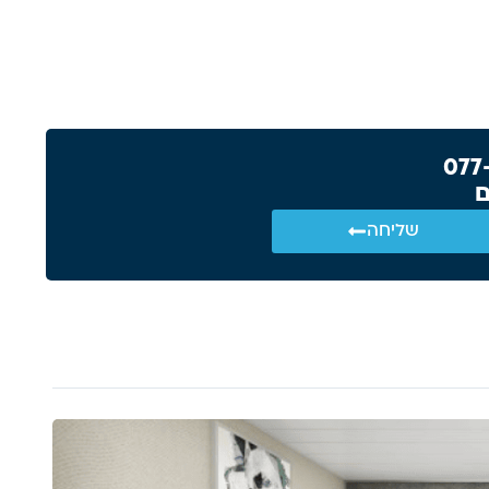
ם
שליחה