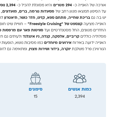
אורכה של האנייה כ-
294 מטרים
והיא מסוגלת להכיל כ-
2,394 נוסעים
על הסיפון תמצאו מגוון רחב של
מסעדות גורמה, ברים, מועדונים, 
יש בה גם
בריכת שחייה, מתחם ספא, קזינו, חדר כושר, תיאטרון
להו
האנייה מציעה
קונספט של “Freestyle Cruising”
– חוויית שיט חופ
החדרים מגוונים, החל מסטנדרטיים ועד
סוויטות פאר עם מרפסות פ
מסלוליה כוללים
קריביים, אלסקה, קנדה, ניו אינגלנד
ולעיתים גם חצי
האנייה ידועה באירוח
אירועים מיוחדים
כמו מסיבות נושא, הופעות ש
הנורוויג’ן פרל משלבת
יוקרה, בידור ושירות מצוין
, ומתאימה גם לזוג
כמות אנשים
סיפונים
15
2,394