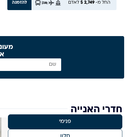
החל מ-
2,749 $
לאדם
להזמנה
מעוניי
או
חדרי האנייה
פנימי
חלון