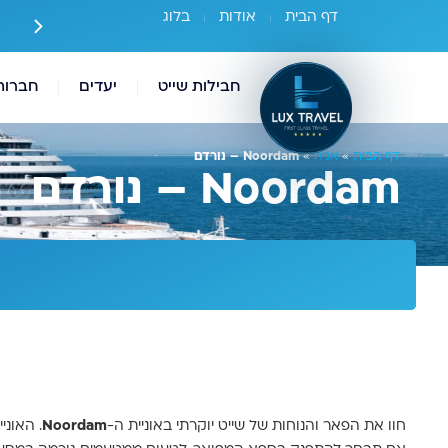
דף הבית
אודות
בלוג
ירים זולים יותר מחברות השייט עצמן
חבילות שייט
יעדים
חברות
דף הבית
»
אניה
»
Noordam – נורדם
Noordam – נורדם
חוו את הפאר והנוחות של שייט יוקרתי באוניית ה-
Noordam
. האוני