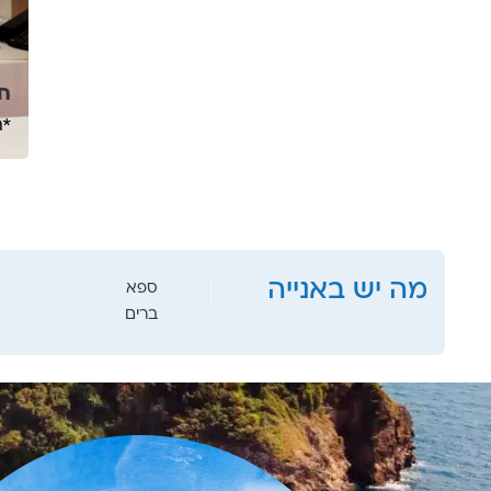
חד
*ה
מה יש באנייה
ספא
ברים