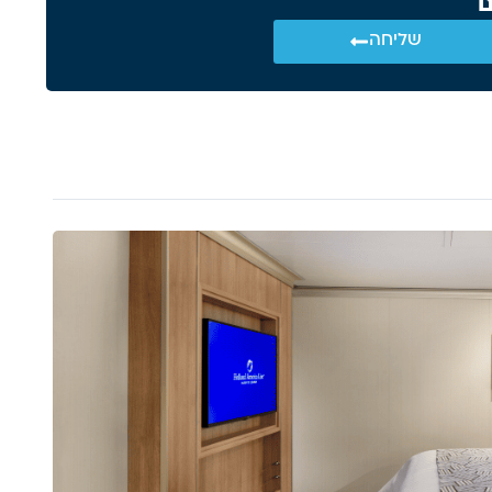
ם
שליחה