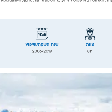
ט להירגע על הסיפון וליהנות מהנוף, ה-Noordam מבטיחה חופשה בלתי נשכחת.
צוות
שנת השקה/שיפוץ
2006/2019
811