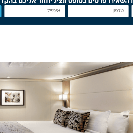
 השאירו פרטים בטופס ונציג יחזור אליכם בהקד