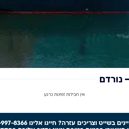
אין חבילות זמינות כרגע
נים בשייט וצריכים עזרה? חייגו אלינו 077-997-8366