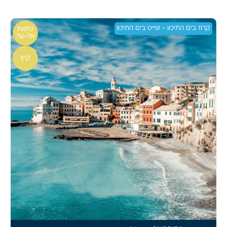
קרוז בים התיכון - שייט בים התיכון
טיסות
אל-על
קיץ