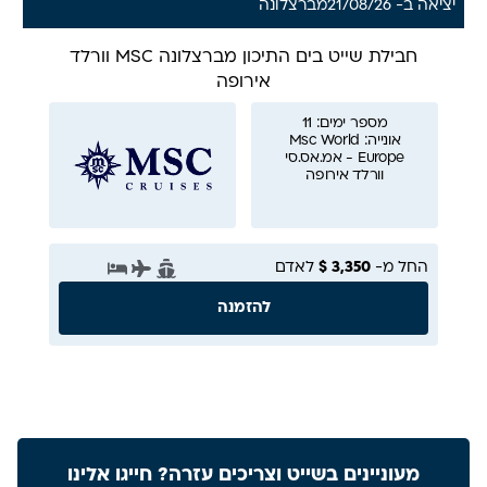
יציאה ב- 21/08/26
מ
ברצלונה
חבילת שייט בים התיכון מברצלונה MSC וורלד
אירופה
מספר ימים: 11
אונייה: Msc World
Europe - אמ.אס.סי
וורלד אירופה
החל מ-
3,350 $
לאדם
להזמנה
מעוניינים בשייט וצריכים עזרה? חייגו אלינו