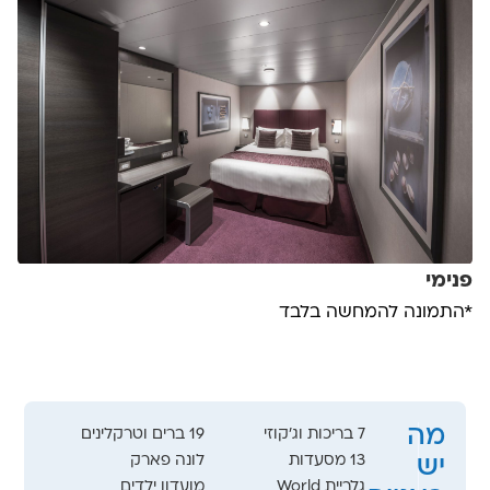
פנימי
*התמונה להמחשה בלבד
מה
7 בריכות וג'קוזי
19 ברים וטרקלינים
13 מסעדות
לונה פארק
יש
גלריית World
מועדון ילדים