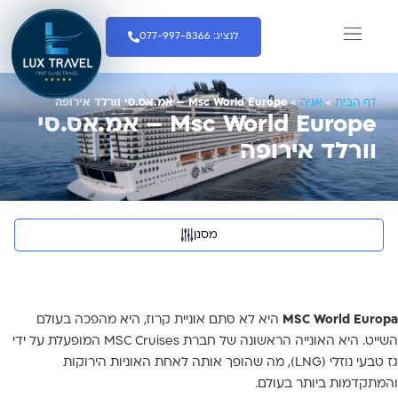
לנציג: 077-997-8366
חבילות שייט
חברות שייט
צרו קשר
הפלגות יוקרה
המדריך לנוסע
שייט מאורגן
דף הבית
»
אניה
»
Msc World Europe – אמ.אס.סי וורלד אירופה
Msc World Europe – אמ.אס.סי
וורלד אירופה
מסנן
MSC World Europa
היא לא סתם אוניית קרוז, היא מהפכה בעולם
השייט. היא האונייה הראשונה של חברת MSC Cruises המופעלת על ידי
גז טבעי נוזלי (LNG), מה שהופך אותה לאחת האוניות הירוקות
והמתקדמות ביותר בעולם.