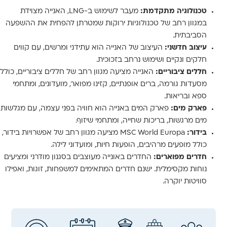
טכנולוגיה מתקדמת:
מעבר לשימוש ב-LNG, האנייה מצוידת
במגוון רחב של טכנולוגיות ירוקות שמטרתן להפחית את ההשפעה
הסביבתית.
עיצוב חדשני:
העיצוב של האנייה הוא עתידני ומרשים, עם קווים
חלקים ונקיים ושימוש נרחב בזכוכית.
חללים ציבוריים:
האנייה מציעה מגוון רחב של חללים ציבוריים, כולל
מסעדות גורמה, ברים אופנתיים, קזינו מפואר, מועדונים, ומתחמי
ספא ובריאות.
פארק מים:
פארק המים באנייה הוא חוויה בפני עצמה, עם מגלשות
מים מרגשות, בריכות שחייה, ומתחמי שיזוף.
בידור:
MSC World Europa מציעה מגוון רחב של אפשרויות בידור,
כולל מופעים מרהיבים, הופעות חיות, ומועדוני לילה.
חדרים מפוארים:
החדרים באונייה מעוצבים בסגנון מודרני ומציעים
נוחות מקסימלית. ישנם חדרים המתאימים למשפחות, זוגות, ואפילו
סוויטות יוקרה.