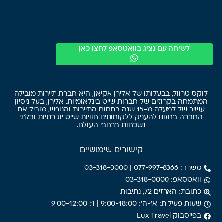
לשיחה עם נציג בוואטסאפ לחצו כאן
לוקס טרוול, בבעלותו של אלירן אקיאן, היא חברת תיירות מובילה
המתמחה בקרוזים של חברות שייט בינלאומיות. אלירן, בעל ניסיון
עשיר של למעלה מ-15 שנה בתחום התיירות והנופש, מוביל את
החברה בחזונו להעניק ללקוחותינו חוויות שייט יוקרתיות ובלתי
נשכחות ברחבי העולם.
קישורים שימושיים
משרד: 077-997-8366 | 03-318-0000
וואטסאפ: 03-318-0000
כתובת: הארזים 72, נתיבות
שעות פעילות: א'-ה': 9:00-18:00 | ו': 9:00-12:00
בפייסבוק Lux Travel