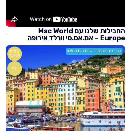
החבילות שלנו עם Msc World
Europe – אמ.אס.סי וורלד אירופה
קרוז בים התיכון - שייט בים התיכון
טיסות
אל-על
קיץ