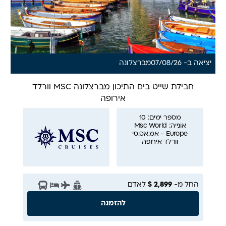
יציאה ב- 07/08/26
מ
ברצלונה
חבילת שייט בים התיכון מברצלונה MSC וורלד
אירופה
מספר ימים: 10
אונייה: Msc World
Europe - אמ.אס.סי
וורלד אירופה
החל מ-
2,899 $
לאדם
להזמנה