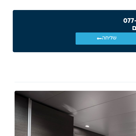
ם
שליחה