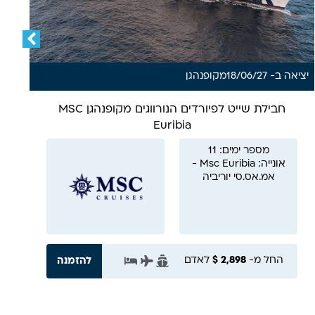
יציא
יציאה ב- 18/06/27
מ
קופנהגן
חבילת שייט לפיורדים הנורווגים מקופנהגן MSC
Euribia
מספר ימים: 11
אונייה: Msc Euribia -
אמ.אס.סי יוריביה
החל מ-
2,898 $
לאדם
להזמנה