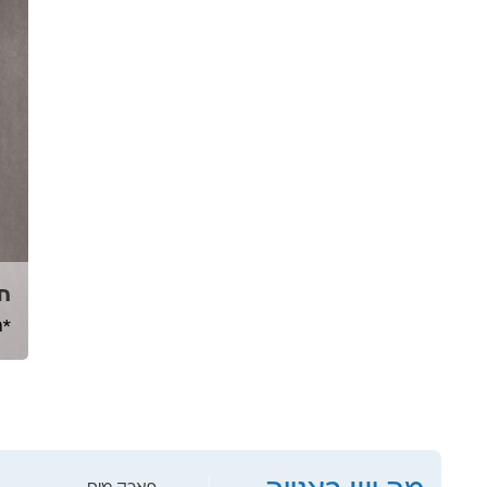
חד
*ת