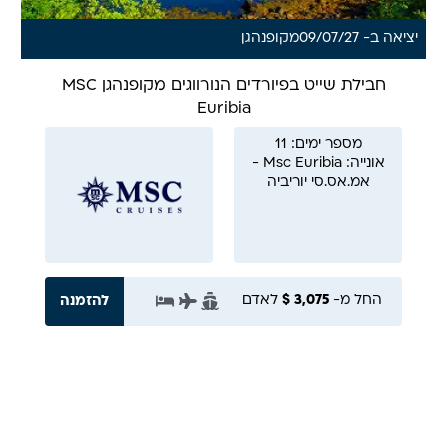
יציאה ב- 09/07/27
מ
קופנהגן
חבילת שייט בפיורדים הנורווגים מקופנהגן MSC
Euribia
מספר ימים: 11
אונייה: Msc Euribia -
אמ.אס.סי יוריביה
החל מ-
3,075 $
לאדם
להזמנה