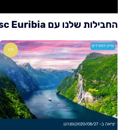
החבילות שלנו עם Msc Euribia – אמ.אס.סי יוריביה
שייט לפיורדים
קיץ
יציאה ב- 20/08/27
מ
קופנהגן