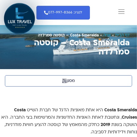
לנציג: 077-997-8366
חבילות שייט
חברות שייט
צרו קשר
הפלגות יוקרה
המדריך לנוסע
שייט מאורגן
דף הבית
»
אניה
»
Costa Smeralda – קוסטה סמרלדה
Costa Smeralda – קוסטה
סמרלדה
מסנן
Costa Smeralda
היא אחת מאוניות הדגל של חברת השייט
Costa
Cruises
, ונחשבת לאחת האוניות החדשניות והמרשימות בצי החברה. היא
הושקה בשנת
2019
כחלק מהמאמץ של קוסטה להציע חוויות מודרניות,
נוחות וידידותיות לסביבה.