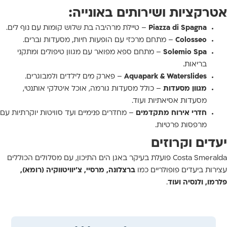
אטרקציות ושירותים באונייה:
Piazza di Spagna
– טיילת מרהיבה בת שלוש קומות עם נוף לים.
Colosseo
– מתחם מרכזי עם הופעות חיות, מסעדות וברים.
Solemio Spa
– מתחם ספא מפואר עם מגוון טיפולים ומתקני
בריאות.
Aquapark & Waterslides
– פארק מים לילדים ולמבוגרים.
מגוון מסעדות
– כולל מסעדות גורמה, אוכל איטלקי אותנטי,
מסעדות אסיאתיות ועוד.
חדרי אירוח מתקדמים
– מחדרים פנימיים ועד סוויטות יוקרתיות עם
מרפסות פרטיות.
יעדים וקרוזים
Costa Smeralda פועלת בעיקר באגן הים התיכון, עם מסלולים הכוללים
עצירות ביעדים פופולריים כמו
ברצלונה, מרסיי, צ’יוויטווקיה (רומא),
פלרמו, ולנסיה ועוד
.