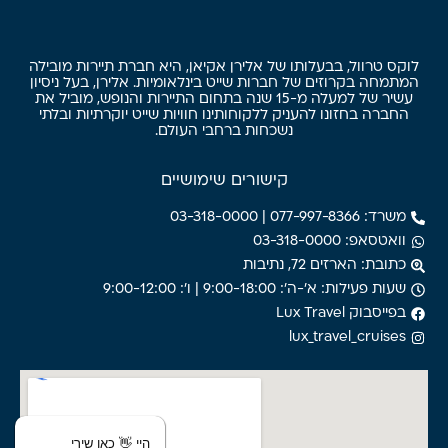
לוקס טרוול, בבעלותו של אלירן אקיאן, היא חברת תיירות מובילה
המתמחה בקרוזים של חברות שייט בינלאומיות. אלירן, בעל ניסיון
עשיר של למעלה מ-15 שנה בתחום התיירות והנופש, מוביל את
החברה בחזונו להעניק ללקוחותינו חוויות שייט יוקרתיות ובלתי
נשכחות ברחבי העולם.
קישורים שימושיים
משרד: 077-997-8366 | 03-318-0000
וואטסאפ: 03-318-0000
כתובת: הארזים 72, נתיבות
שעות פעילות: א'-ה': 9:00-18:00 | ו': 9:00-12:00
בפייסבוק Lux Travel
lux_travel_cruises
היי 👋 כאן שירי