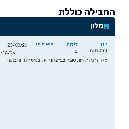
חופים מדהימים,
מוזיאונים עולמי
החבילה כוללת
ואווירה אירופא
יצירות המופת ש
מלון
הסגרדה פמיליה
ברצלונה היא גן
ואדריכלות.
תאריכים
יעד
לילות
23/08/26
ברצלונה
2
1/08/26
-
מלון דרגת תיירות טובה בברצלונה על בסיס לינה וא.בוקר