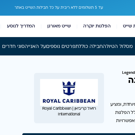
עד 5 תשלומים ללא ריבית על כל חבילות השייט באתר
 שייט
הפלגות יוקרה
שייט מאורגן
המדריך לנוסע
מסלול הטיול
החבילה כוללת
פרטים נוספים
על האנייה
סוגי חדרים
ה
וחדת, ומציע
רויאל קריביאן | Royal Caribbean
לל הפלגות
International
אפשרויות