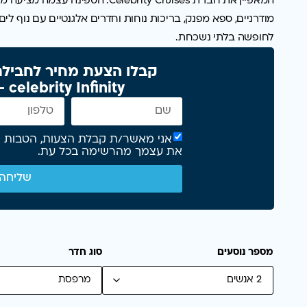
המאפיין
את
חברת
Cruises.
Celebrity
הספינה
עצמה
מציעה
מג
מודרניים,
ספא
מפנק,
בריכות
נוחות
וחדרים
אלגנטיים
עם
נוף
לים
לחופשה
בלתי
נשכחת.
קבלו הצעת מחיר לחבילת 
celebrity Infinity - בלי התחייבות >
את עצמך מהרשימה בכל עת.
שליחה
מספר נוסעים
סוג חדר