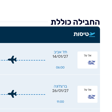
קטלוניה, מציע
חופים מדהימים,
מוזיאונים עולמי
החבילה כוללת
ואווירה אירופא
יצירות המופת ש
טיסות
הסגרדה פמיליה
ברצלונה היא גן
ואדריכלות.
תל אביב
אל על
14/01/27
06:00
ברצלונה
אל על
26/01/27
11:00