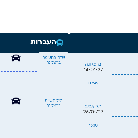
ה שילוב מופלא של
 חיי לילה תוססים,
ים, קולינריה מעולה
ית אותנטית. עם
ל גאודי, כמו
העברות
 ופארק גואל,
 עדן לחובבי אמנות
שדה התעופה
ברצלונה
ברצלונה
14/01/27
09:45
נמל השייט
ברצלונה
תל אביב
26/01/27
16:10