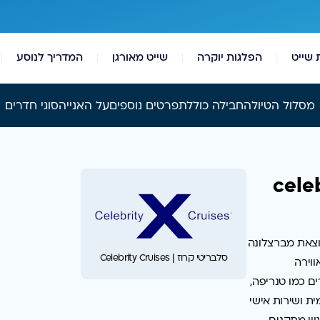
 שייט
הפלגות יוקרה
שייט מאורגן
המדריך לנוסע
מסלול הטיול
החבילה כוללת
פרטים נוספים
על האנייה
סוגי חדרים
 הקנריים celebrity
וצאת
מברצלונה
סלבריטי קרוז | Celebrity Cruises
ווירה
ים
כמו
טנריפה,
ית
ושירות
אישי