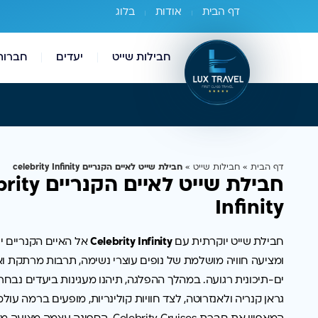
דף הבית
אודות
בלוג
חבילות שייט
יעדים
חברות
דף הבית
»
חבילות שייט
»
חבילת שייט לאיים הקנריים celebrity Infinity
חבילת שייט לאיים
Infinity
חבילת
שייט
יוקרתית
עם
Infinity
Celebrity
אל
האיים
הקנריים
י
ומציעה
חוויה
מושלמת
של
נופים
עוצרי
נשימה,
תרבות
מרתקת
וא
ים-
תיכונית
רגועה.
במהלך
ההפלגה,
תיהנו
מעגינות
ביעדים
נבחר
גראן
קנריה
ולאנזרוטה,
לצד
חוויות
קולינריות,
מופעים
ברמה
עולמ