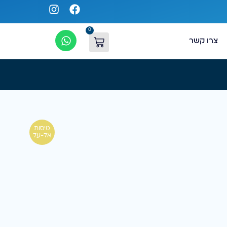
0
צרו קשר
טיסות
אל-על