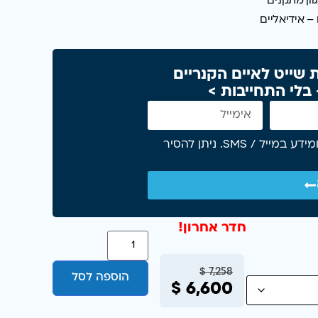
וון
מתקנים
 –
אידיאליים
שייט לאיים הקנריים
אני מאשר/ת קבלת הצעות, הטבות ומידע במייל / SMS. ניתן להסיר
חדר אחרון!
$
7,258
הוספה לסל
$
6,600