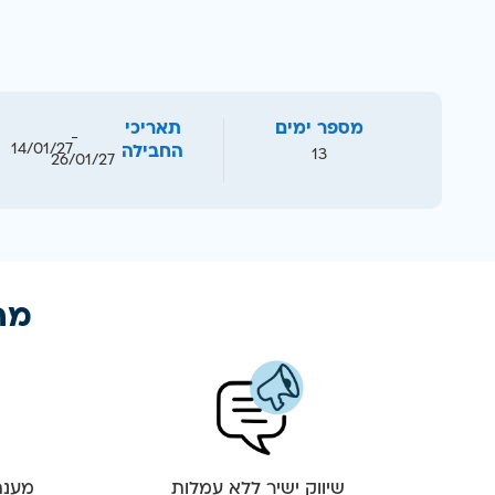
מספר ימים
תאריכי
-
14/01/27
החבילה
13
26/01/27
מה 
שיווק ישיר ללא עמלות
מענה 